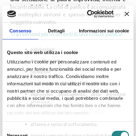
incontrollabile. La crisi di panico è accompagnata
da molteplici sintomi e spesso invalidanti per il
soggetto coinvolto.
Consenso
Dettagli
Informazioni sui cookie
Tra i sintomi più ricorrenti di una crisi di panico:
palpitazioni;
Questo sito web utilizza i cookie
ipersudorazione:
Utilizziamo i cookie per personalizzare contenuti ed
annunci, per fornire funzionalità dei social media e per
formicolii;
analizzare il nostro traffico. Condividiamo inoltre
intorpidimento di mani, piedi e labbra;
informazioni sul modo in cui utilizzi il nostro sito con i
nostri partner che si occupano di analisi dei dati web,
improvviso innalzamento della pressione
pubblicità e social media, i quali potrebbero combinarle
arteriosa;
con altre informazioni che hai fornito loro o che hanno
raccolto dal tuo utilizzo dei loro servizi.
tremori e movimenti non controllabili;
affanno e senso di soffocamento;
Selezione
intense vampate di calore o brividi di freddo;
Necessari